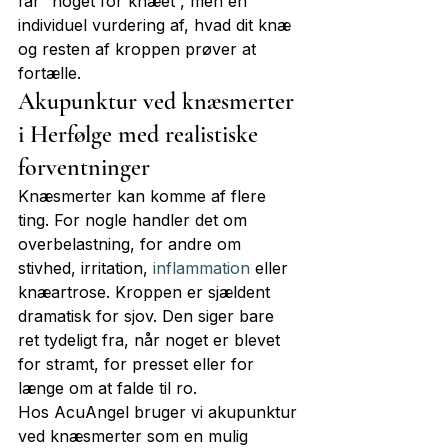
får “noget for knæet”, men en 
individuel vurdering af, hvad dit knæ 
og resten af kroppen prøver at 
fortælle.
Akupunktur ved knæsmerter 
i Herfølge med realistiske 
forventninger
Knæsmerter kan komme af flere 
ting. For nogle handler det om 
overbelastning, for andre om 
stivhed, irritation, 
inflammation
 eller 
knæartrose. Kroppen er sjældent 
dramatisk for sjov. Den siger bare 
ret tydeligt fra, når noget er blevet 
for stramt, for presset eller for 
længe om at falde til ro.
Hos AcuAngel bruger vi akupunktur 
ved knæsmerter som en mulig 