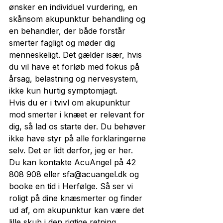
ønsker en individuel vurdering, en 
skånsom akupunktur behandling og 
en behandler, der både forstår 
smerter fagligt og møder dig 
menneskeligt. Det gælder især, hvis 
du vil have et forløb med fokus på 
årsag, belastning og nervesystem, 
ikke kun hurtig symptomjagt.
Hvis du er i tvivl om akupunktur 
mod smerter i knæet er relevant for 
dig, så lad os starte der. Du behøver 
ikke have styr på alle forklaringerne 
selv. Det er lidt derfor, jeg er her.
Du kan kontakte AcuAngel på 42 
808 908 eller sfa@acuangel.dk og 
booke en tid i Herfølge. Så ser vi 
roligt på dine knæsmerter og finder 
ud af, om akupunktur kan være det 
lille skub i den rigtige retning.