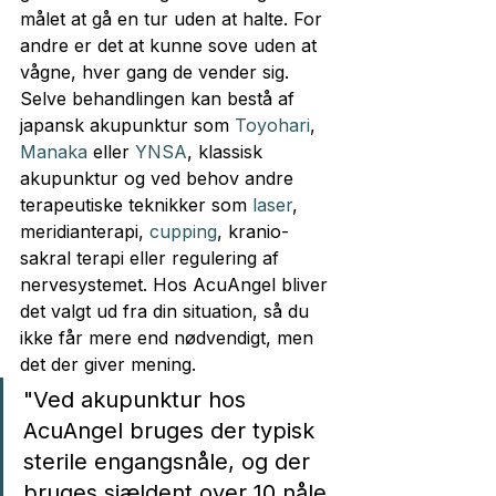
målet at gå en tur uden at halte. For 
andre er det at kunne sove uden at 
vågne, hver gang de vender sig.
Selve behandlingen kan bestå af 
japansk akupunktur som 
Toyohari
, 
Manaka
 eller 
YNSA
, klassisk 
akupunktur og ved behov andre 
terapeutiske teknikker som 
laser
, 
meridianterapi, 
cupping
, kranio-
sakral terapi eller regulering af 
nervesystemet. Hos AcuAngel bliver 
det valgt ud fra din situation, så du 
ikke får mere end nødvendigt, men 
det der giver mening.
"Ved akupunktur hos 
AcuAngel bruges der typisk 
sterile engangsnåle, og der 
bruges sjældent over 10 nåle 