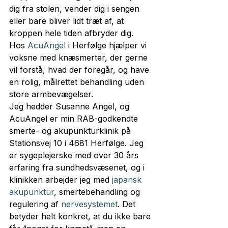
dig fra stolen, vender dig i sengen 
eller bare bliver lidt træt af, at 
kroppen hele tiden afbryder dig. 
Hos 
AcuAngel
 i Herfølge hjælper vi 
voksne med knæsmerter, der gerne 
vil forstå, hvad der foregår, og have 
en rolig, målrettet behandling uden 
store armbevægelser.
Jeg hedder Susanne Angel, og 
AcuAngel er min RAB-godkendte 
smerte- og akupunkturklinik på 
Stationsvej 10 i 4681 Herfølge. Jeg 
er sygeplejerske med over 30 års 
erfaring fra sundhedsvæsenet, og i 
klinikken arbejder jeg med 
japansk 
akupunktur
, smertebehandling og 
regulering af 
nervesystemet
. Det 
betyder helt konkret, at du ikke bare 