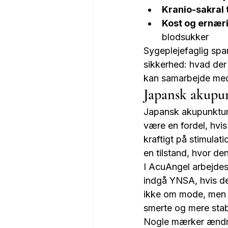
Kranio-sakral 
Kost og ernær
blodsukker
Sygeplejefaglig spar
sikkerhed: hvad der 
kan samarbejde med
Japansk akupu
Japansk akupunktur
være en fordel, hvis
kraftigt på stimulat
en tilstand, hvor de
I AcuAngel arbejdes
indgå YNSA, hvis de
ikke om mode, men 
smerte og mere stabi
Nogle mærker ændrin