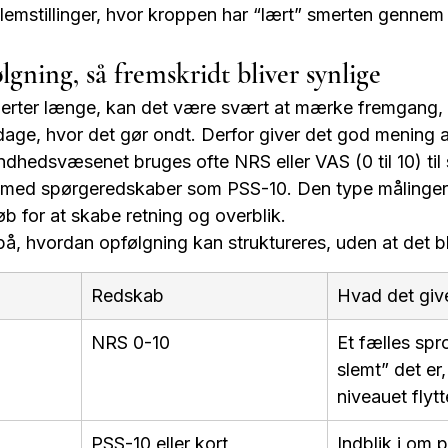
lemstillinger, hvor kroppen har “lært” smerten gennem 
gning, så fremskridt bliver synlige
erter længe, kan det være svært at mærke fremgang, 
dage, hvor det gør ondt. Derfor giver det god mening a
dhedsvæsenet bruges ofte NRS eller VAS (0 til 10) til 
s med spørgeredskaber som PSS-10. Den type målinger
løb for at skabe retning og overblik.
å, hvordan opfølgning kan struktureres, uden at det bl
Redskab
Hvad det giv
NRS 0-10
Et fælles spr
slemt” det er
niveauet flytt
PSS-10 eller kort 
Indblik i om p