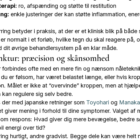
terapi:
 ro, afspænding og støtte til restitution
ing:
 enkle justeringer der kan støtte inflammation, energ
ring betyder i praksis, at der er et klinisk blik på båd
er normalt i et forløb, hvilke tegn du skal reagere på,
 dit øvrige behandlersystem på en klar måde.
nktur: præcision og skånsomhed
 forbindes ofte med en mere fin og nænsom nåleteknik
 du er følsom, har været belastet længe, eller hvis kro
ion. Målet er ikke at “overvinde” kroppen, men at hjælpe
n kan regulere sig selv bedre.
 der med japanske retninger som 
Toyohari
 og 
Manaka
t giver mening i forhold til dine symptomer. Valget af
om respons: Hvad giver dig mere bevægelse, bedre sø
l energi over tid?
g hurtigt, andre gradvist. Begge dele kan være helt n