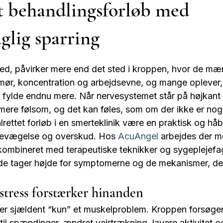
t behandlingsforløb med
aglig sparring
 ved, påvirker mere end det sted i kroppen, hvor de mæ
umør, koncentration og arbejdsevne, og mange oplever, 
at fylde endnu mere. Når nervesystemet står på højkant i
 mere følsom, og det kan føles, som om der ikke er nog
lrettet forløb i en smerteklinik være en praktisk og håb
, bevægelse og overskud. Hos 
AcuAngel
 arbejdes der 
ombineret med terapeutiske teknikker og sygeplejefagl
e tager højde for symptomerne og de mekanismer, der
stress forstærker hinanden
er sjældent “kun” et muskelproblem. Kroppen forsøger
 til spændinger, ændret vejrtrækning, lavere aktivitet o