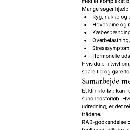
med et komplekst bil
Mange søger hjælp 
Ryg, nakke og 
Hovedpine og 
Kæbespændinge
Overbelastning
Stresssymptome
Hormonelle uds
Hvis du er i tvivl om
spare tid og gøre fo
Samarbejde me
Et klinikforløb kan 
sundhedsforløb. Hvi
udredning, er det re
trådene.
RAB-godkendelse bety
faglighed, etik og j