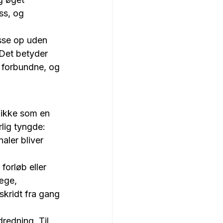
ss, og 
usse op uden 
 Det betyder 
t forbundne, og 
 ikke som en 
lig tyngde: 
ler bliver 
orløb eller 
æge, 
skridt fra gang 
redning. Til 