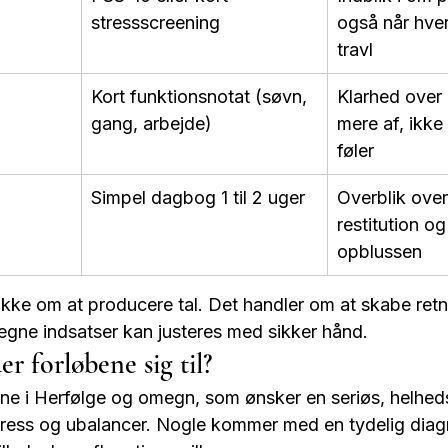
stressscreening
også når hve
travl
Kort funktionsnotat (søvn, 
Klarhed over
gang, arbejde)
mere af, ikke
føler
Simpel dagbog 1 til 2 uger
Overblik over 
restitution og
opblussen
ikke om at producere tal. Det handler om at skabe retn
egne indsatser kan justeres med sikker hånd.
 forløbene sig til?
e i Herfølge og omegn, som ønsker en seriøs, helheds
, stress og ubalancer. Nogle kommer med en tydelig dia