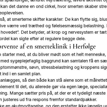
 kan det danne en ond cirkel, hvor smerten skaber stre
eoplevelsen.
, at smerterne skifter karakter: De kan flytte sig, bl
 blive værre ved træthed og følelsesmæssig belastning.
 i hovedet”. Det betyder, at krop og nervesystem er tæ
rdel kan sigte efter at regulere begge dele.
rvente af en smerteklinik i Herfølge
b starter med, at du bliver mødt som et helt menneske,
ik med sygeplejefaglig baggrund kan samtalen få en sær
mptommønstre, søvn, stressbelastning og kroppens signa
t ind i en samlet plan.
anlægges, så den både kan stå alene som et målrettet f
ement til det, du allerede gør via egen læge, speciall
æning. Mange sætter pris på, at der er et tydeligt næste 
en justeres ud fra respons fremfor standardpakker.
kke en akutmodtagelse, og den erstatter ikke lægelig ud