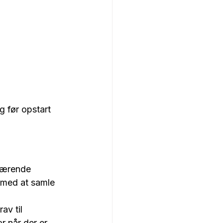
g før opstart 
gværende 
e med at samle 
av til 
r når der er 