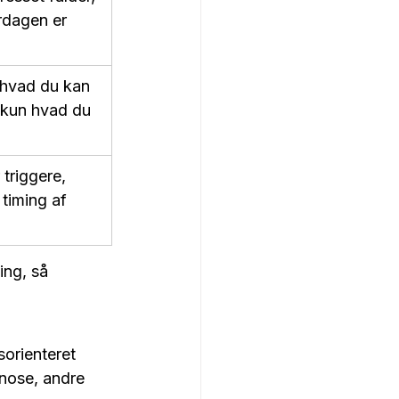
rdagen er 
 hvad du kan 
 kun hvad du 
triggere, 
 timing af 
ing, så 
orienteret 
gnose, andre 