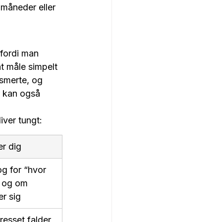
måneder eller 
fordi man 
t måle simpelt 
smerte, og 
 kan også 
iver tungt:
er dig
og for “hvor 
, og om 
er sig
resset falder, 