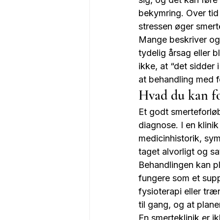
bekymring. Over tid
stressen øger smert
Mange beskriver også
tydelig årsag eller
ikke, at “det sidder
at behandling med fo
Hvad du kan fo
Et godt smerteforlø
diagnose. I en klin
medicinhistorik, sy
taget alvorligt og sa
Behandlingen kan pl
fungere som et suppl
fysioterapi eller tr
til gang, og at plan
En smerteklinik er i