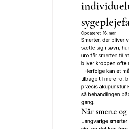
individuel
sygeplejef
Opdateret:
16. mar.
Smerter, der bliver
sætte sig i søvn, h
uro får smerten til 
bliver kroppen ofte
I Herfølge kan et må
tilbage til mere ro
præcis akupunktur k
så behandlingen båd
gang.
Når smerte og 
Langvarige smerter 
sig, og det kan føre