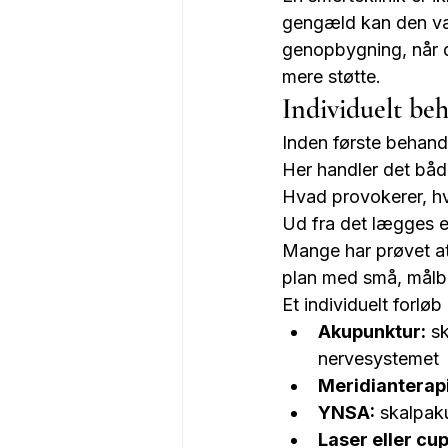
gengæld kan den vær
genopbygning, når du
mere støtte.
Individuelt be
Inden første behandl
Her handler det både
Hvad provokerer, hv
Ud fra det lægges en 
Mange har prøvet at
plan med små, målba
Et individuelt forlø
Akupunktur:
 s
nervesystemet
Meridianterapi
YNSA:
 skalpak
Laser eller cu