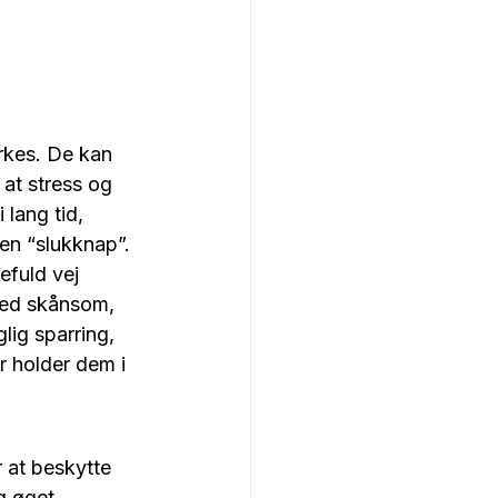
rkes. De kan 
at stress og 
 lang tid, 
en “slukknap”.
efuld vej 
med skånsom, 
ig sparring, 
 holder dem i 
 at beskytte 
g øget 