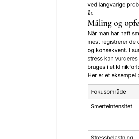
ved langvarige prob
år.
Måling og opføl
Når man har haft sm
mest registrerer de 
og konsekvent. I sun
stress kan vurdere
bruges i et klinikfor
Her er et eksempel p
Fokusområde
Smerteintensitet
Stressbelastning