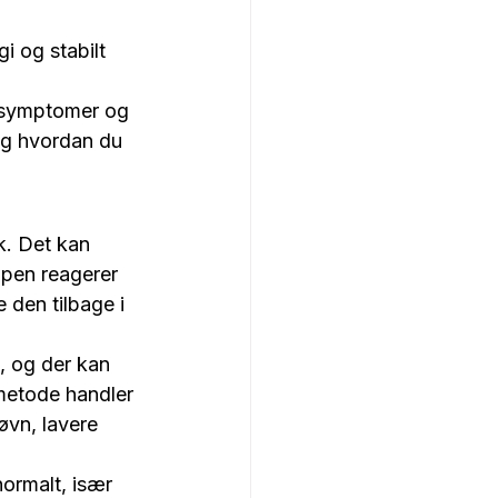
i og stabilt 
e symptomer og 
 og hvordan du 
. Det kan 
ppen reagerer 
 den tilbage i 
, og der kan 
 metode handler 
vn, lavere 
ormalt, især 