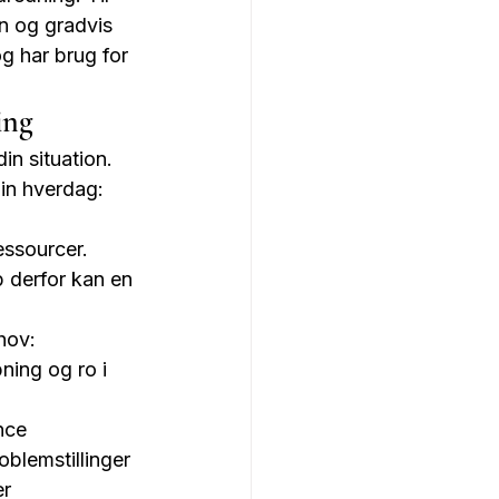
n og gradvis 
og har brug for 
ing
n situation. 
in hverdag: 
essourcer. 
 derfor kan en 
hov:
ing og ro i 
nce
blemstillinger
er