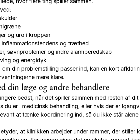
lede, hvor flere ting spiller sammen.
ved:
skulder
migræne
r og uro i kroppen
, inflammationstendens og træthed
r, søvnproblemer og indre alarmberedskab
ving og energidyk
, om din problemstilling passer ind, kan en kort afklarin
rventningerne mere klare.
d din læge og andre behandlere
fungere bedst, når det spiller sammen med resten af dit 
s du er i medicinsk behandling, eller hvis der er igan
levant at tænke koordinering ind, så du ikke står alen
der, at klinikken arbejder under rammer, der stiller kr
ournalføring. For mange giver det en ekstra tryghed, isæ