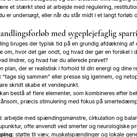
e et stærkt sted at arbejde med regulering, restitutio
 er undersøgt, eller når du står midt i et langt forløb 
handlingsforløb med sygeplejefaglig sparr
ing bruges der typisk tid på en grundig afdækning af di
 om, hvor det gør ondt, og hvad der gør en forskel i d
ad lindrer, og hvad har du allerede prøvet?
plan, der er realistisk i forhold til din energi og dine r
 “tage sig sammen” eller presse sig igennem, og netop
re skridt skabe et vendepunkt.
b kan bestå af flere elementer, som kombineres efter be
kånsom, præcis stimulering med fokus på smertedæmpn
:
 arbejde med spændingsmønstre, cirkulation og bala
upunktur, ofte anvendt ved smerter og neurologiske pro
pping:
 støtte til væv, muskelspændinger og lokale gen