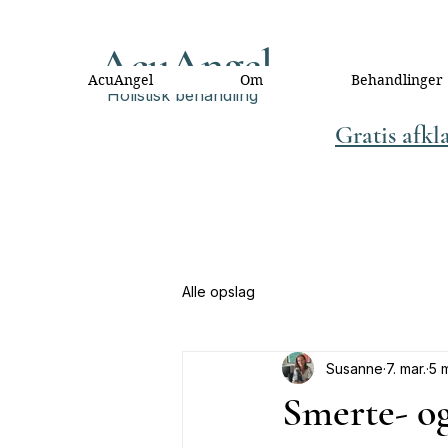
AcuAngel
AcuAngel
Om
Behandlinger
Holistisk behandling
Gratis afkl
Alle opslag
Susanne
7. mar.
5 
Smerte- og