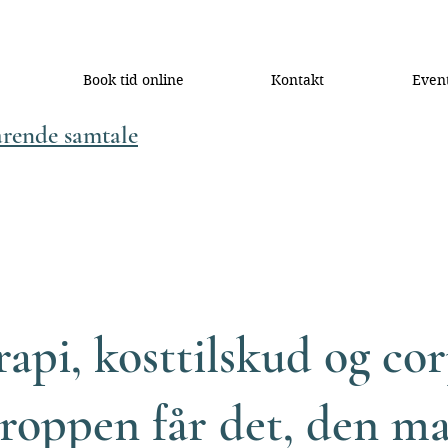
Book tid online
Kontakt
Even
arende samtale
api, kosttilskud og co
roppen får det, den m