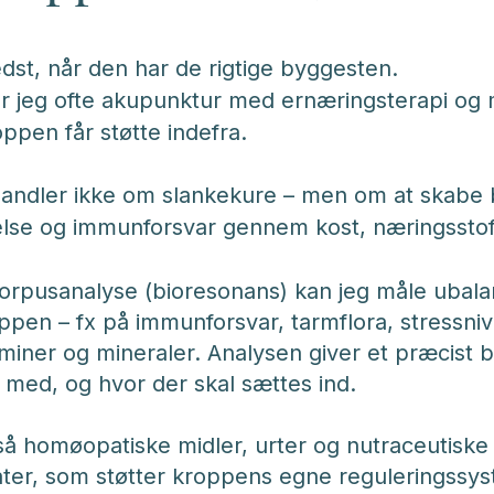
st, når den har de rigtige byggesten.
r jeg ofte akupunktur med ernæringsterapi og 
oppen får støtte indefra.
andler ikke om slankekure – men om at skabe b
lse og immunforsvar gennem kost, næringsstoffer
corpusanalyse (bioresonans) kan jeg måle ubal
oppen – fx på immunforsvar, tarmflora, stressni
aminer og mineraler. Analysen giver et præcist b
ed, og hvor der skal sættes ind.
 homøopatiske midler, urter og nutraceutiske t
ater, som støtter kroppens egne reguleringssys