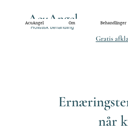
AcuAngel
AcuAngel
Om
Behandlinger
Holistisk behandling
Gratis afkl
Ernæringster
når k