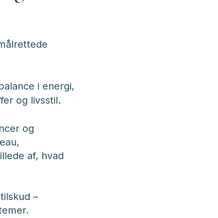
målrettede
alance i energi,
 og livsstil.
ancer og
veau,
illede af, hvad
ilskud –
temer.