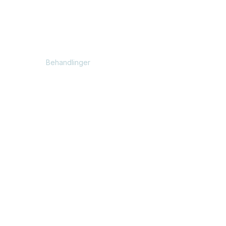
AcuAngel
Instagram
Om
Facebook
Behandlinger
LinkedIn
Book tid online
Trustpilot
Kontakt
Events
Blog