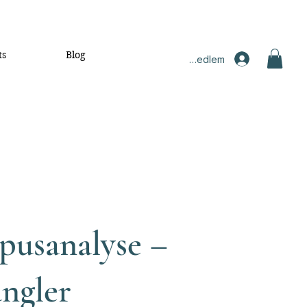
ts
Blog
Medlem
rpusanalyse –
angler