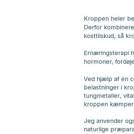
Kroppen heler bed
Derfor kombinere
kosttilskud, så kr
Ernæringsterapi h
hormoner, fordøje
Ved hjælp af en 
belastninger i kr
tungmetaller, vit
kroppen kæmper m
Jeg anvender også
naturlige præpar