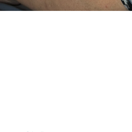
Menu
Sociale Medier
AcuAngel
Instagram
Om
Facebook