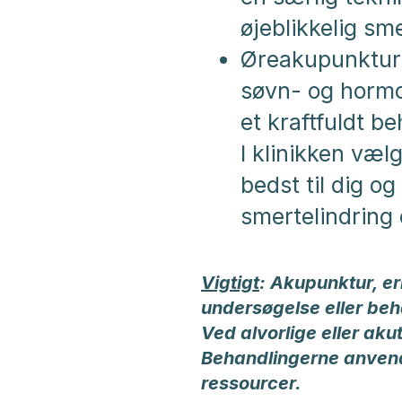
øjeblikkelig sme
Øreakupunktur:
søvn- og hormon
et kraftfuldt be
I klinikken væl
bedst til dig og
smertelindring 
Vigtigt
: Akupunktur, e
undersøgelse eller beh
Ved alvorlige eller aku
Behandlingerne anvend
ressourcer.