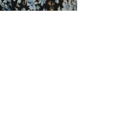
Reservation
Mail:
sfa@acuangel.dk
Tel: 42 808 908