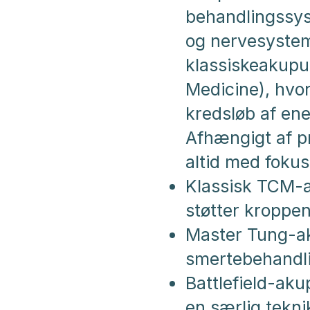
behandlingssys
og nervesystem
klassiskeakupu
Medicine), hv
kredsløb af ene
Afhængigt af pr
altid med fokus 
Klassisk TCM-a
støtter kroppen
Master Tung-ak
smertebehandli
Battlefield-aku
en særlig tekni