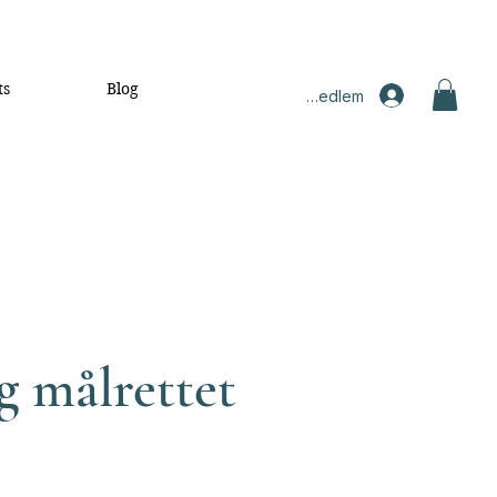
ts
Blog
Medlem
g målrettet