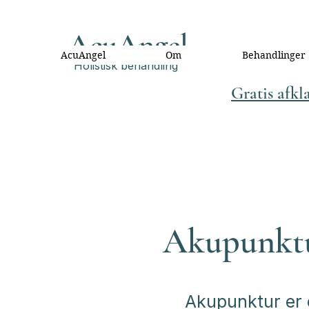
AcuAngel
AcuAngel
Om
Behandlinger
Holistisk behandling
Gratis afkl
Akupunktur
Akupunktur er 