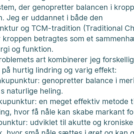
tem, der genopretter balancen i krop
. Jeg er uddannet i både den
nktur og TCM-tradition (Traditional C
or kroppen betragtes som et sammen
rgi og funktion.
oblemets art kombinerer jeg forskelli
på hurtig lindring og varig effekt:
kupunktur: genopretter balance i mer
s naturlige heling.
upunktur: en meget effektiv metode ti
ng, hvor få nåle kan skabe markant fo
punktur: udviklet til akutte og kronisk
k, hvor små nåle sættes i øret og kan 