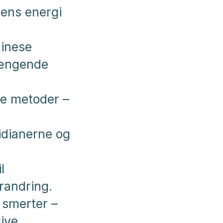
pens energi
hinese
hængende
ge metoder –
idianerne og
l
randring.
e smerter –
give