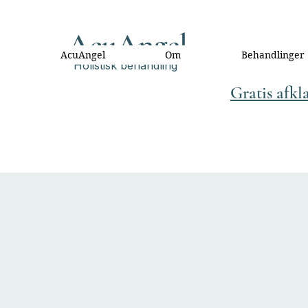
AcuAngel
AcuAngel
Om
Behandlinger
Holistisk behandling
Gratis afkl