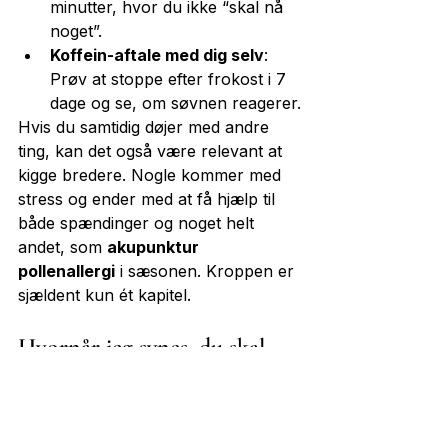
minutter, hvor du ikke “skal nå 
noget”.
Koffein-aftale med dig selv
: 
Prøv at stoppe efter frokost i 7 
dage og se, om søvnen reagerer.
Hvis du samtidig døjer med andre 
ting, kan det også være relevant at 
kigge bredere. Nogle kommer med 
stress og ender med at få hjælp til 
både spændinger og noget helt 
andet, som 
akupunktur 
pollenallergi
 i sæsonen. Kroppen er 
sjældent kun ét kapitel.
Hvornår jeg synes, du skal 
søge hjælp
Hvis din krop har stået på 
speederen længe, kan det være 