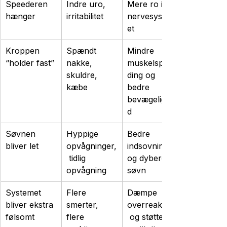
Speederen 
Indre uro, 
Mere ro i 
hænger
irritabilitet
nervesystem
et
Kroppen 
Spændt 
Mindre 
“holder fast”
nakke, 
muskelspæn
skuldre, 
ding og 
kæbe
bedre 
bevægelighe
d
Søvnen 
Hyppige 
Bedre 
bliver let
opvågninger,
indsovning 
 tidlig 
og dybere 
opvågning
søvn
Systemet 
Flere 
Dæmpe 
bliver ekstra 
smerter, 
overreaktion
følsomt
flere 
 og støtte 