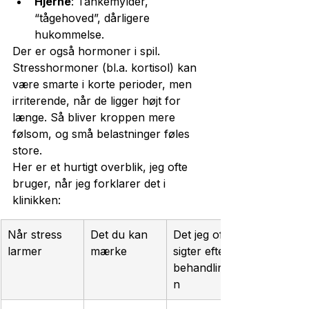
Hjerne
: Tankemylder, 
“tågehoved”, dårligere 
hukommelse.
Der er også hormoner i spil. 
Stresshormoner (bl.a. kortisol) kan 
være smarte i korte perioder, men 
irriterende, når de ligger højt for 
længe. Så bliver kroppen mere 
følsom, og små belastninger føles 
store.
Her er et hurtigt overblik, jeg ofte 
bruger, når jeg forklarer det i 
klinikken:
Når stress 
Det du kan 
Det jeg ofte 
larmer
mærke
sigter efter i 
behandlinge
n