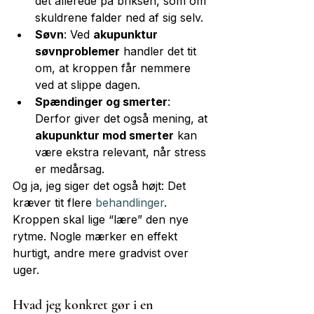
det allerede på briksen, som om 
skuldrene falder ned af sig selv.
Søvn
: Ved 
akupunktur 
søvnproblemer
 handler det tit 
om, at kroppen får nemmere 
ved at slippe dagen.
Spændinger og smerter
: 
Derfor giver det også mening, at 
akupunktur mod smerter
 kan 
være ekstra relevant, når stress 
er medårsag.
Og ja, jeg siger det også højt: Det 
kræver tit flere 
behandlinger
. 
Kroppen skal lige “lære” den nye 
rytme. Nogle mærker en effekt 
hurtigt, andre mere gradvist over 
uger.
Hvad jeg konkret gør i en 