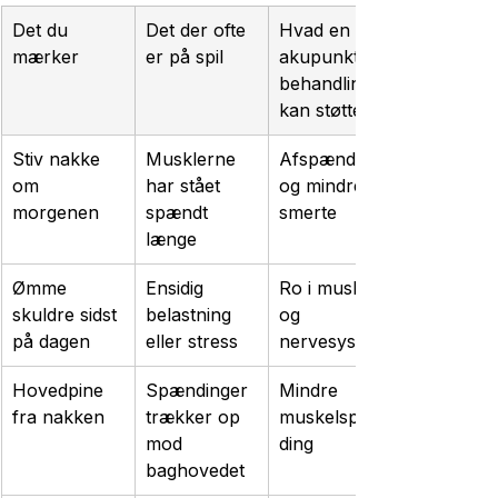
Det du 
Det der ofte 
Hvad en 
mærker
er på spil
akupunktur 
behandling 
kan støtte
Stiv nakke 
Musklerne 
Afspænding 
om 
har stået 
og mindre 
morgenen
spændt 
smerte
længe
Ømme 
Ensidig 
Ro i muskler 
skuldre sidst 
belastning 
og 
på dagen
eller stress
nervesystem
Hovedpine 
Spændinger 
Mindre 
fra nakken
trækker op 
muskelspæn
mod 
ding
baghovedet