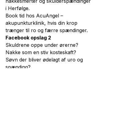
nakkesmerter og skulderspændinger 
i Herfølge.
Book tid hos AcuAngel – 
akupunkturklinik, hvis din krop 
trænger til ro og færre spændinger.
Facebook opslag 2
Skuldrene oppe under ørerne?

Nakke som en stiv kosteskaft?

Søvn der bliver ødelagt af uro og 
spænding?
Så er du langt fra alene.
Akupunktur behandling kan være 
en god hjælp, når musklerne ikke 
selv finder vejen ned i gear. Jeg 
arbejder skånsomt og tager 
udgangspunkt i hele billedet, ikke 
kun der hvor det gør ondt.
AcuAngel – akupunkturklinik i 
Herfølge.