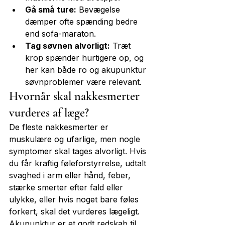
Gå små ture:
 Bevægelse 
dæmper ofte spænding bedre 
end sofa-maraton.
Tag søvnen alvorligt:
 Træt 
krop spænder hurtigere op, og 
her kan både ro og akupunktur 
søvnproblemer være relevant.
Hvornår skal nakkesmerter 
vurderes af læge?
De fleste nakkesmerter er 
muskulære og ufarlige, men nogle 
symptomer skal tages alvorligt. Hvis 
du får kraftig føleforstyrrelse, udtalt 
svaghed i arm eller hånd, feber, 
stærke smerter efter fald eller 
ulykke, eller hvis noget bare føles 
forkert, skal det vurderes lægeligt.
Akupunktur er et godt redskab til 