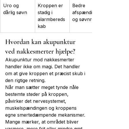
Uro og 
Kroppen er 
Bedre 
dårlig søvn
stadig i 
afspænding 
alarmbereds
og søvnro
kab
Hvordan kan akupunktur 
ved nakkesmerter hjælpe?
Akupunktur mod nakkesmerter 
handler ikke om magi. Det handler 
om at give kroppen et præcist skub i 
den rigtige retning.
Når man sætter meget tynde nåle 
bestemte steder på kroppen, 
påvirker det nervesystemet, 
muskelspændingen og kroppens 
egne smertedæmpende mekanismer. 
Mange mærker, at området bliver 
varmere, mere frit eller mindre ømt 